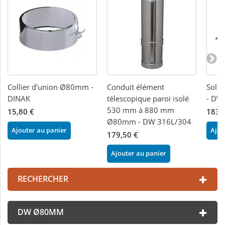
Collier d'union Ø80mm -
Conduit élément
Solin
DINAK
télescopique paroi isolé
- DW
530 mm à 880 mm
15,80 €
183,
Ø80mm - DW 316L/304
Ajouter au panier
Ajou
179,50 €
Ajouter au panier
RECHERCHER
DW Ø80MM