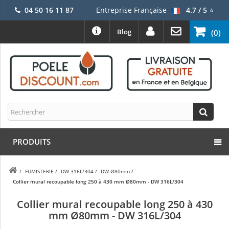
04 50 16 11 87
Entreprise Française
4.7 / 5
⭐
Blog
(0)
PRODUITS
/
FUMISTERIE
/
DW 316L/304
/
DW Ø80mm
/
Collier mural recoupable long 250 à 430 mm Ø80mm - DW 316L/304
Collier mural recoupable long 250 à 430
mm Ø80mm - DW 316L/304