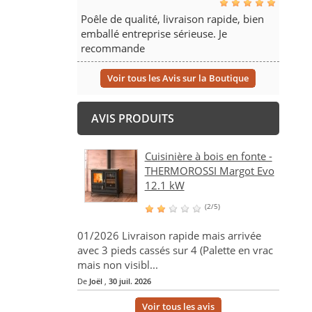
Poêle de qualité, livraison rapide, bien
emballé entreprise sérieuse. Je
recommande
Voir tous les Avis sur la Boutique
AVIS PRODUITS
Cuisinière à bois en fonte -
THERMOROSSI Margot Evo
12.1 kW
(2/5)
01/2026 Livraison rapide mais arrivée
avec 3 pieds cassés sur 4 (Palette en vrac
mais non visibl...
De
Joël
,
30 juil. 2026
Voir tous les avis