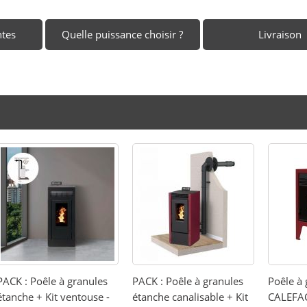
ntes
Quelle puissance choisir ?
Livraison
PACK : Poêle à granules
PACK : Poêle à granules
Poêle à 
étanche + Kit ventouse -
étanche canalisable + Kit
CALEFA