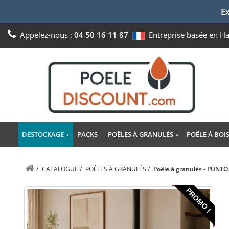
Ex
Appelez-nous :
04 50 16 11 87
Entreprise basée en H
DESTOCKAGE
PACKS
POÊLES À GRANULÉS
POÊLE À BOI
/
CATALOGUE
/
POÊLES À GRANULÉS
/
Poêle à granulés - PUNT
PROMO !