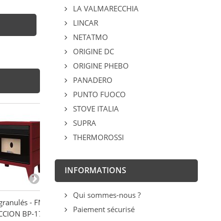
LA VALMARECCHIA
LINCAR
NETATMO
ORIGINE DC
ORIGINE PHEBO
PANADERO
PUNTO FUOCO
STOVE ITALIA
SUPRA
THERMOROSSI
INFORMATIONS
Qui sommes-nous ?
granulés - FM
Poêle à granulés
PACK : Poêle à 
Paiement sécurisé
CCION BP-170-K
canalisable - FM
étanche + Kit v