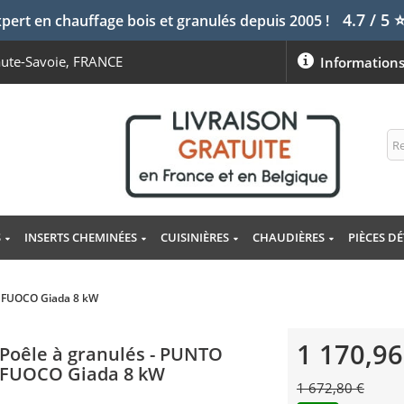
4.7 / 5
pert en chauffage bois et granulés depuis 2005 !
aute-Savoie, FRANCE
Information
S
INSERTS CHEMINÉES
CUISINIÈRES
CHAUDIÈRES
PIÈCES D
O FUOCO Giada 8 kW
1 170,96
Poêle à granulés - PUNTO
FUOCO Giada 8 kW
1 672,80 €