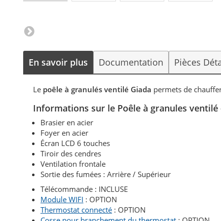
En savoir plus
Documentation
Pièces Dét
Le
poêle à granulés ventilé Giada
permets de chauffer
Informations sur le Poêle à granules venti
Brasier en acier
Foyer en acier
Écran LCD 6 touches
Tiroir des cendres
Ventilation frontale
Sortie des fumées : Arrière / Supérieur
Télécommande : INCLUSE
Module WIFI
: OPTION
Thermostat connecté
: OPTION
Cosse pour branchement du thermostat
: OPTION