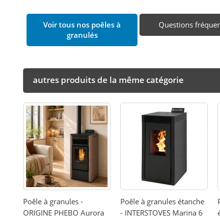
Voir tous nos poêles à
Questions fréque
granulés
autres produits de la même catégorie
Poêle à granules -
Poêle à granules étanche
ORIGINE PHEBO Aurora
- INTERSTOVES Marina 6