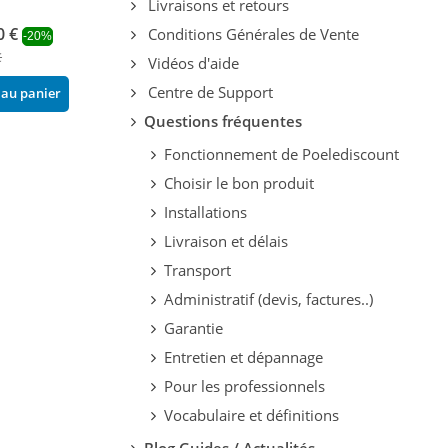
Livraisons et retours
CALEFACCION BP-701
INTERSTOVES M
15.8 kW
kW
0 €
Conditions Générales de Vente
-20%
3 184,00 €
2 029,00 €
€
-20%
Vidéos d'aide
3 980,00 €
Centre de Support
 au panier
Ajouter au pani
Ajouter au panier
Questions fréquentes
Fonctionnement de Poelediscount
Choisir le bon produit
Installations
Livraison et délais
Transport
Administratif (devis, factures..)
Garantie
Entretien et dépannage
Pour les professionnels
Vocabulaire et définitions