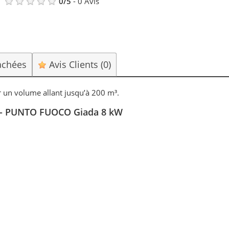
0
/
5
-
0
Avis
achées
Avis Clients
(0)
 un volume allant jusqu’à 200 m³.
lé - PUNTO FUOCO Giada 8 kW