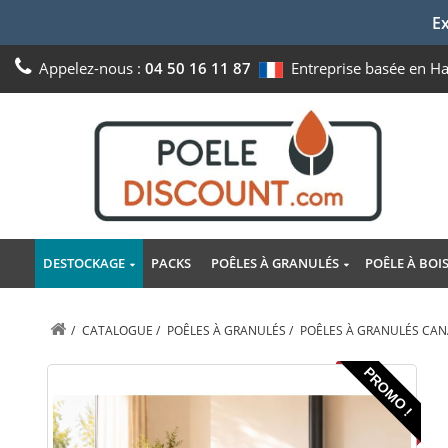
Ex
Appelez-nous :
04 50 16 11 87
Entreprise basée en H
DESTOCKAGE
PACKS
POÊLES À GRANULÉS
POÊLE À BOI
/
CATALOGUE
/
POÊLES À GRANULÉS
/
POÊLES À GRANULÉS CAN
PROMO !