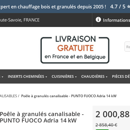
4.7 / 5
pert en chauffage bois et granulés depuis 2005 !
aute-Savoie, FRANCE
Information
S
INSERTS CHEMINÉES
CUISINIÈRES
CHAUDIÈRES
PIÈCES D
ALISABLES
/
Poêle à granulés canalisable - PUNTO FUOCO Adria 14 kW
2 000,88
Poêle à granulés canalisable -
PUNTO FUOCO Adria 14 kW
2 858,40 €