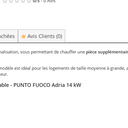
0
/
5
-
0
Avis
achées
Avis Clients
(0)
alisation, vous permettant de chauffer une
pièce supplémentai
modèle est idéal pour les logements de taille moyenne à grande, a
leur.
isable - PUNTO FUOCO Adria 14 kW