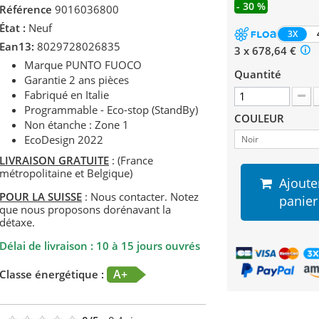
- 30 %
Référence
9016036800
État :
Neuf
3X
Ean13:
8029728026835
3 x 678,64 €
Marque PUNTO FUOCO
Quantité
Garantie 2 ans pièces
Fabriqué en Italie
Programmable - Eco-stop (StandBy)
COULEUR
Non étanche : Zone 1
EcoDesign 2022
Noir
LIVRAISON GRATUITE
: (France
métropolitaine et Belgique)
Ajoute
POUR LA SUISSE
: Nous contacter. Notez
panier
que nous proposons dorénavant la
détaxe.
Délai de livraison : 10 à 15 jours ouvrés
A+
Classe énergétique :