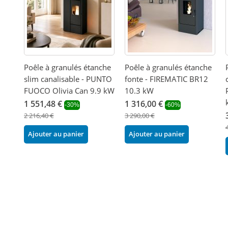
Poêle à granulés étanche
Poêle à granulés étanche
slim canalisable - PUNTO
fonte - FIREMATIC BR12
FUOCO Olivia Can 9.9 kW
10.3 kW
1 551,48 €
1 316,00 €
-30%
-60%
2 216,40 €
3 290,00 €
Ajouter au panier
Ajouter au panier