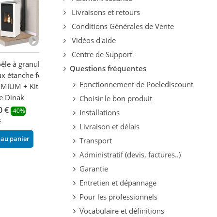
Livraisons et retours
Conditions Générales de Vente
Vidéos d'aide
Centre de Support
êle à granulés
Poêle à granules
Poêle à granule
Questions fréquentes
ux étanche fonte
canalisable -
canalisable -
Fonctionnement de Poelediscount
MIUM + Kit
EXTRAFLAME Dahiana
EXTRAFLAME Ma
e Dinak
Plus AD 10 kW
Plus Crystal 5.
Choisir le bon produit
0 €
2 828,64 €
3 097,02 €
-40%
-29%
-29
Installations
€
3 984,00 €
4 362,00 €
Livraison et délais
 au panier
Ajouter au panier
Ajouter au pani
Transport
Administratif (devis, factures..)
Garantie
Entretien et dépannage
Pour les professionnels
Vocabulaire et définitions