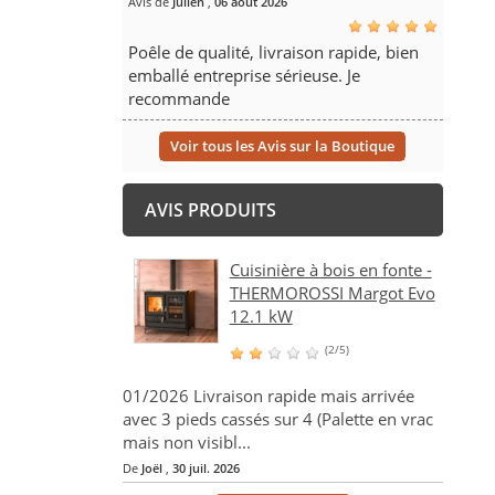
Avis de
Julien
,
06 août 2026
Poêle de qualité, livraison rapide, bien
emballé entreprise sérieuse. Je
recommande
Voir tous les Avis sur la Boutique
AVIS PRODUITS
Cuisinière à bois en fonte -
THERMOROSSI Margot Evo
12.1 kW
(2/5)
01/2026 Livraison rapide mais arrivée
avec 3 pieds cassés sur 4 (Palette en vrac
mais non visibl...
De
Joël
,
30 juil. 2026