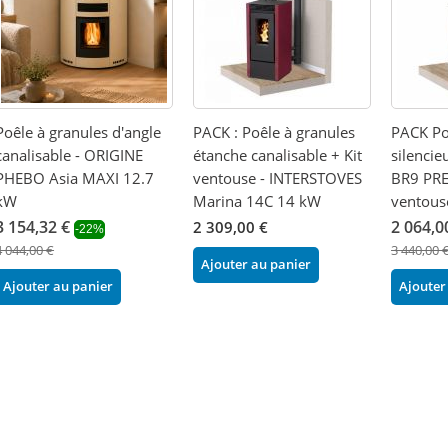
Poêle à granules d'angle
PACK : Poêle à granules
PACK Po
canalisable - ORIGINE
étanche canalisable + Kit
silencie
PHEBO Asia MAXI 12.7
ventouse - INTERSTOVES
BR9 PRE
kW
Marina 14C 14 kW
ventous
3 154,32 €
2 064,0
2 309,00 €
-22%
4 044,00 €
3 440,00 
Ajouter au panier
Ajouter au panier
Ajouter