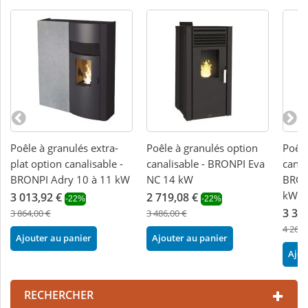
Poêle à granulés extra-
Poêle à granulés option
Poêle
plat option canalisable -
canalisable - BRONPI Eva
canal
BRONPI Adry 10 à 11 kW
NC 14 kW
BRONP
kW
3 013,92 €
2 719,08 €
-22%
-22%
3 32
3 864,00 €
3 486,00 €
4 267,
Ajouter au panier
Ajouter au panier
Ajou
RECHERCHER