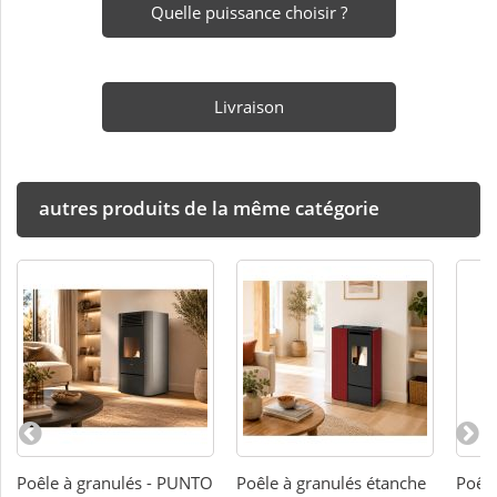
Quelle puissance choisir ?
Livraison
autres produits de la même catégorie
Poêle à granulés - PUNTO
Poêle à granulés étanche
Poêle