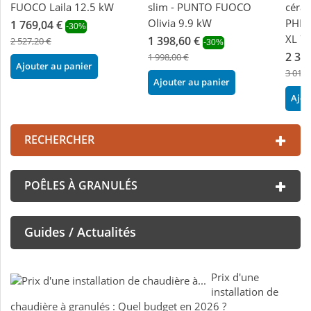
FUOCO Laila 12.5 kW
slim - PUNTO FUOCO
céra
Olivia 9.9 kW
PHEB
1 769,04 €
-30%
XL 7
1 398,60 €
2 527,20 €
-30%
2 34
1 998,00 €
Ajouter au panier
3 012,
Ajouter au panier
Ajou
RECHERCHER
POÊLES À GRANULÉS
Guides / Actualités
Prix d'une
installation de
chaudière à granulés : Quel budget en 2026 ?