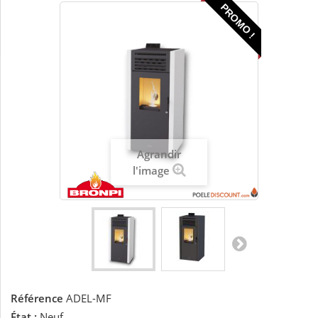
PROMO !
Agrandir
l'image
Référence
ADEL-MF
État :
Neuf