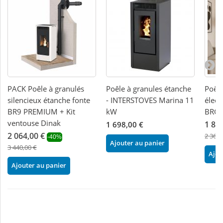
PACK Poêle à granulés
Poêle à granules étanche
Poêle
silencieux étanche fonte
- INTERSTOVES Marina 11
élect
BR9 PREMIUM + Kit
kW
BRON
ventouse Dinak
1 84
1 698,00 €
2 064,00 €
2 368,
-40%
Ajouter au panier
3 440,00 €
Ajou
Ajouter au panier