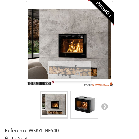
PROMO !
Agrandir
l'image
Référence
WSKYLINE540
État :
Neuf