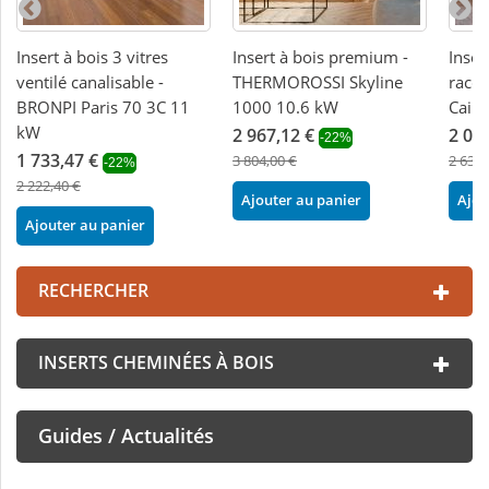
Insert à bois 3 vitres
Insert à bois premium -
Inser
ventilé canalisable -
THERMOROSSI Skyline
racc
BRONPI Paris 70 3C 11
1000 10.6 kW
Cairo
kW
2 967,12 €
2 05
-22%
1 733,47 €
3 804,00 €
2 632,
-22%
2 222,40 €
Ajouter au panier
Ajou
Ajouter au panier
RECHERCHER
INSERTS CHEMINÉES À BOIS
Guides / Actualités