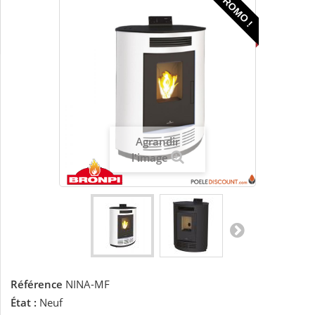
PROMO !
Agrandir
l'image
Référence
NINA-MF
État :
Neuf