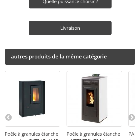
Quelle puissance choisir ?
Livraison
autres produits de la même catégorie
Poêle à granules étanche
Poêle à granules étanche
PACK 