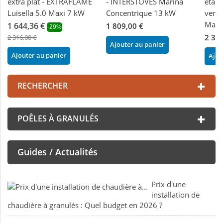
extra plat - EXTRAFLAME
- INTERSTOVES Marina
étanc
Luisella 5.0 Maxi 7 kW
Concentrique 13 kW
vent
Mari
1 644,36 €
1 809,00 €
-29%
2 30
2 316,00 €
Ajouter au panier
Ajouter au panier
Ajou
RECHERCHER
POÊLES À GRANULÉS
Guides / Actualités
Prix d'une
installation de
chaudière à granulés : Quel budget en 2026 ?