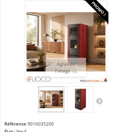
PROMO !
Agrandir
l'image
Référence
9016035200
État :
Neuf