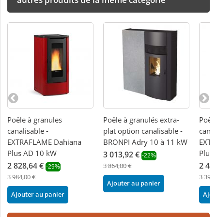
Poêle à granules
Poêle à granulés extra-
Poêle
canalisable -
plat option canalisable -
canal
EXTRAFLAME Dahiana
BRONPI Adry 10 à 11 kW
EXTR
Plus AD 10 kW
Plus
3 013,92 €
-22%
2 828,64 €
2 41
3 864,00 €
-29%
3 984,00 €
3 396,
Ajouter au panier
Ajouter au panier
Ajou