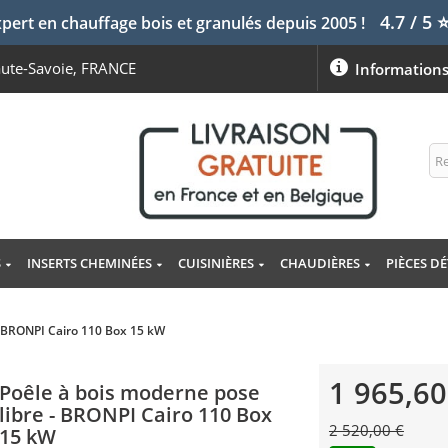
4.7 / 5
pert en chauffage bois et granulés depuis 2005 !
aute-Savoie, FRANCE
Information
S
INSERTS CHEMINÉES
CUISINIÈRES
CHAUDIÈRES
PIÈCES D
- BRONPI Cairo 110 Box 15 kW
1 965,60
Poêle à bois moderne pose
libre - BRONPI Cairo 110 Box
2 520,00 €
15 kW