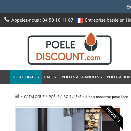
Ex
Appelez-nous :
04 50 16 11 87
Entreprise basée en H
DESTOCKAGE
PACKS
POÊLES À GRANULÉS
POÊLE À BOI
/
CATALOGUE
/
POÊLE À BOIS
/
Poêle à bois moderne pose libre 
PROMO !