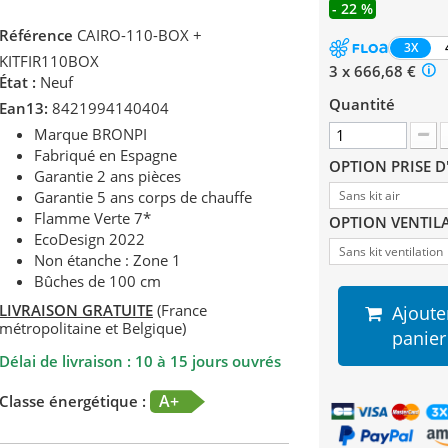
- 22 %
Référence
CAIRO-110-BOX +
3X
KITFIR110BOX
3 x 666,68 €
État :
Neuf
Quantité
Ean13:
8421994140404
Marque BRONPI
Fabriqué en Espagne
OPTION PRISE D
Garantie 2 ans pièces
Garantie 5 ans corps de chauffe
Sans kit air
Flamme Verte 7*
OPTION VENTIL
EcoDesign 2022
Sans kit ventilation
Non étanche : Zone 1
Bûches de 100 cm
LIVRAISON GRATUITE
(France
Ajoute
métropolitaine et Belgique)
panier
Délai de livraison : 10 à 15 jours ouvrés
A+
Classe énergétique :