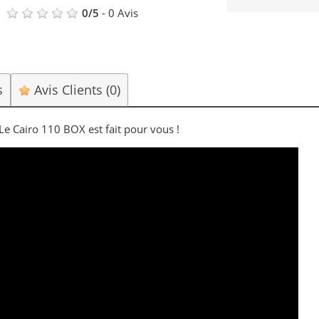
0
/
5
-
0
Avis
s
Avis Clients
(0)
Le Cairo 110 BOX est fait pour vous !