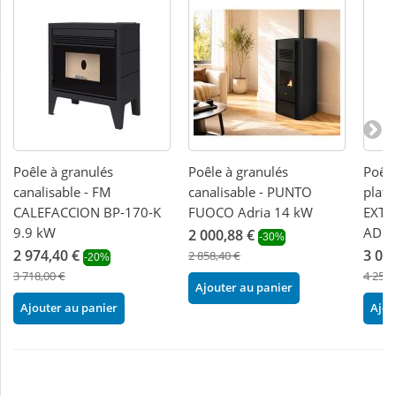
Poêle à granulés
Poêle à granulés
Poêle
canalisable - FM
canalisable - PUNTO
plat 
CALEFACCION BP-170-K
FUOCO Adria 14 kW
EXTR
9.9 kW
AD E
2 000,88 €
-30%
2 974,40 €
3 02
2 858,40 €
-20%
3 718,00 €
4 254,
Ajouter au panier
Ajouter au panier
Ajou