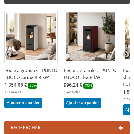
Poêle à granulés - PUNTO
Poêle à granulés - PUNTO
Poêle
FUOCO Cinzia 9.9 kW
FUOCO Elsa 8 kW
slim 
FUOC
1 354,08 €
996,24 €
-30%
-30%
1 55
1 934,40 €
1 423,20 €
2 216,
Ajouter au panier
Ajouter au panier
Ajou
RECHERCHER