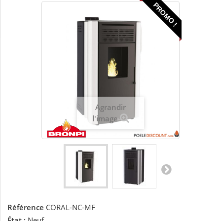
PROMO !
Agrandir
l'image
Référence
CORAL-NC-MF
État :
Neuf