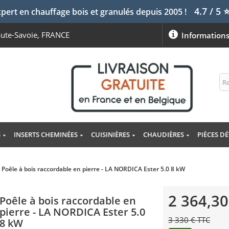
4.7 / 5
pert en chauffage bois et granulés depuis 2005 !
aute-Savoie, FRANCE
Information
S
INSERTS CHEMINÉES
CUISINIÈRES
CHAUDIÈRES
PIÈCES D
Poêle à bois raccordable en pierre - LA NORDICA Ester 5.0 8 kW
2 364,30
Poêle à bois raccordable en
pierre - LA NORDICA Ester 5.0
3 330 € TTC
8 kW