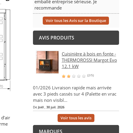
emballé entreprise sérieuse. Je
recommande
Voir tous les Avis sur la Boutique
AVIS PRODUITS
Cuisinière à bois en fonte -
THERMOROSSI Margot Evo
12.1 kW
(2/5)
01/2026 Livraison rapide mais arrivée
avec 3 pieds cassés sur 4 (Palette en vrac
mais non visibl...
De
Joël
,
30 juil. 2026
d’air
Voir tous les avis
orme
MARQUES