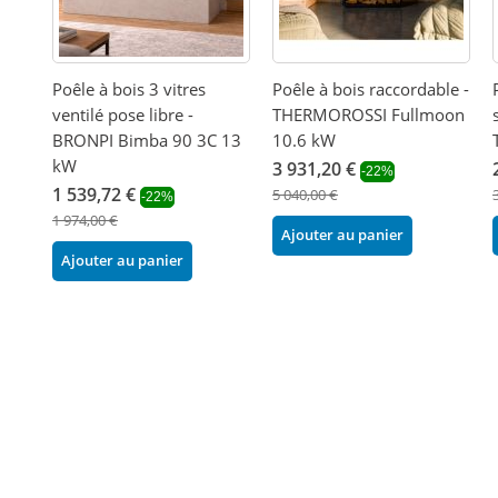
Poêle à bois 3 vitres
Poêle à bois raccordable -
ventilé pose libre -
THERMOROSSI Fullmoon
BRONPI Bimba 90 3C 13
10.6 kW
kW
3 931,20 €
-22%
1 539,72 €
5 040,00 €
-22%
1 974,00 €
Ajouter au panier
Ajouter au panier