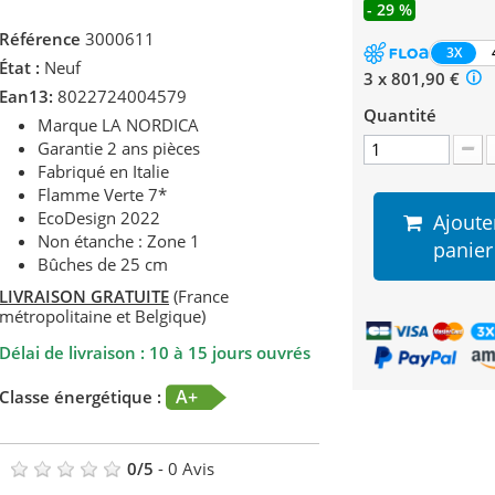
- 29 %
Référence
3000611
3X
État :
Neuf
3 x 801,90 €
Ean13:
8022724004579
Quantité
Marque LA NORDICA
Garantie 2 ans pièces
Fabriqué en Italie
Flamme Verte 7*
EcoDesign 2022
Ajoute
Non étanche : Zone 1
panier
Bûches de 25 cm
LIVRAISON GRATUITE
(France
métropolitaine et Belgique)
Délai de livraison : 10 à 15 jours ouvrés
A+
Classe énergétique :
0
/
5
-
0
Avis