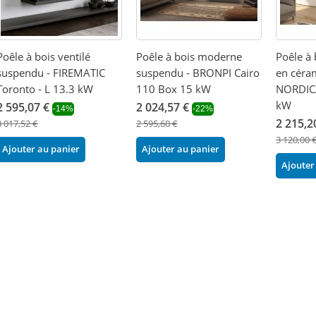
Poêle à bois ventilé
Poêle à bois moderne
Poêle à 
suspendu - FIREMATIC
suspendu - BRONPI Cairo
en céra
Toronto - L 13.3 kW
110 Box 15 kW
NORDICA
kW
2 595,07 €
2 024,57 €
-14%
-22%
2 215,2
3 017,52 €
2 595,60 €
3 120,00 
Ajouter au panier
Ajouter au panier
Ajouter