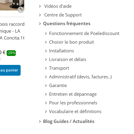
Vidéos d'aide
Centre de Support
Questions fréquentes
bois raccordable
Poêle à bois 3 vitres
Poêle à bois rac
mique - LA
ventilé pose libre -
LA NORDICA Da
Fonctionnement de Poelediscount
 Concita.16 11.8
BRONPI Bimba 70 3C 10
avec range-bûc
Choisir le bon produit
kW
kW
Installations
0 €
1 421,78 €
2 619,24 €
-29%
-22%
-35
Livraison et délais
€
1 822,80 €
4 029,60 €
Transport
 au panier
Ajouter au panier
Ajouter au pani
Administratif (devis, factures..)
Garantie
Entretien et dépannage
Pour les professionnels
Vocabulaire et définitions
Blog Guides / Actualités