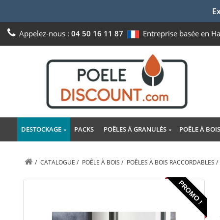
Ex
Appelez-nous :
04 50 16 11 87
Entreprise basée en H
DESTOCKAGE
PACKS
POÊLES À GRANULÉS
POÊLE À BOI
/
CATALOGUE
/
POÊLE À BOIS
/
POÊLES À BOIS RACCORDABLES
/
PROMO !