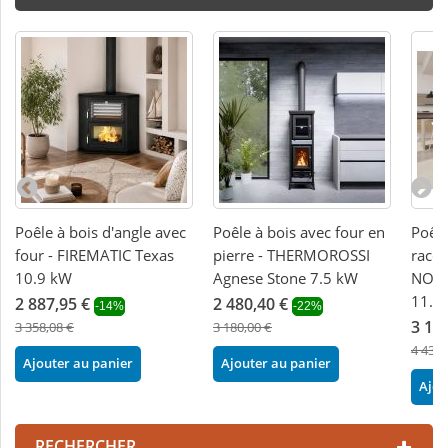
Poêle à bois d'angle avec
Poêle à bois avec four en
Poêle
four - FIREMATIC Texas
pierre - THERMOROSSI
racco
10.9 kW
Agnese Stone 7.5 kW
NORD
11.8
2 887,95 €
2 480,40 €
-14%
-22%
3 14
3 358,08 €
3 180,00 €
4 435,
Ajouter au panier
Ajouter au panier
Ajou
RECHERCHER