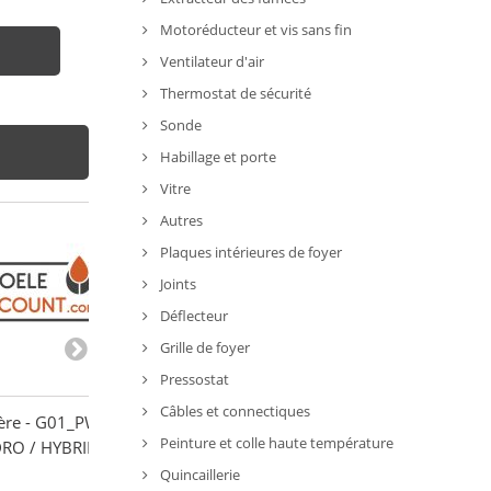
Motoréducteur et vis sans fin
Ventilateur d'air
Thermostat de sécurité
Sonde
Habillage et porte
Vitre
Autres
Plaques intérieures de foyer
Joints
Déflecteur
Grille de foyer
Pressostat
Câbles et connectiques
ère - G01_PW_S
Logo 'BRONPI' pour vitre
Kit barre comple
Peinture et colle haute température
RO / HYBRID -
sérigraphiée - BRONPI
EVACALOR Nad
38,00 €
40,00 €
Quincaillerie