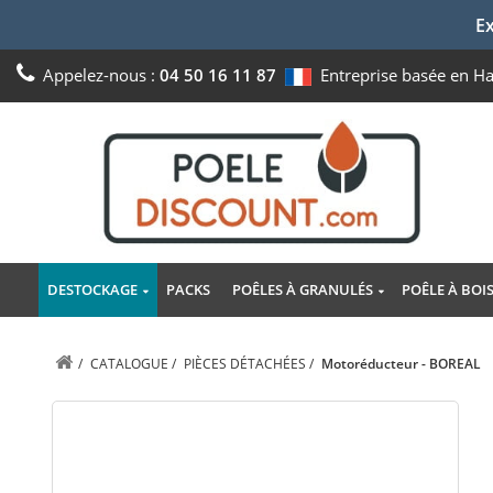
Ex
Appelez-nous :
04 50 16 11 87
Entreprise basée en H
DESTOCKAGE
PACKS
POÊLES À GRANULÉS
POÊLE À BOI
/
CATALOGUE
/
PIÈCES DÉTACHÉES
/
Motoréducteur - BOREAL