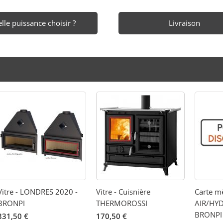
lle puissance choisir ?
Livraison
Vitre - LONDRES 2020 -
Vitre - Cuisnière
Carte m
BRONPI
THERMOROSSI
AIR/HYD
BRONPI
331,50 €
170,50 €