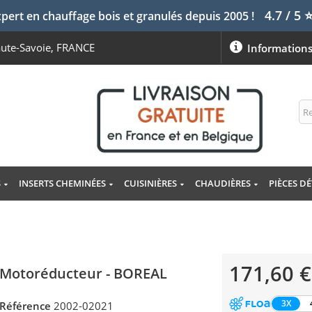
4.7 / 5
pert en chauffage bois et granulés depuis 2005 !
aute-Savoie, FRANCE
Information
S
INSERTS CHEMINÉES
CUISINIÈRES
CHAUDIÈRES
PIÈCES D
171,60 €
Motoréducteur - BOREAL
3X
Référence
2002-02021