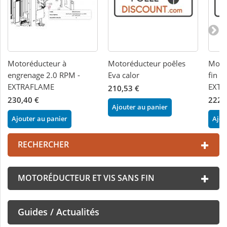
Motoréducteur à
Motoréducteur poêles
Motor
engrenage 2.0 RPM -
Eva calor
fin p
EXTRAFLAME
EXTR
210,53 €
230,40 €
222,
Ajouter au panier
Ajouter au panier
Ajou
RECHERCHER
MOTORÉDUCTEUR ET VIS SANS FIN
Guides / Actualités