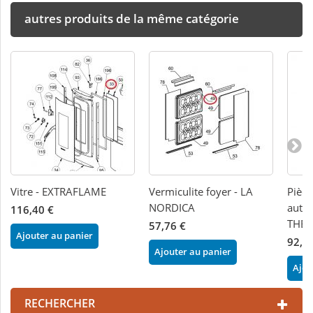
autres produits de la même catégorie
Vitre - EXTRAFLAME
Vermiculite foyer - LA
Pièc
NORDICA
auto
116,40 €
THE
57,76 €
Ajouter au panier
92,4
Ajouter au panier
Ajou
RECHERCHER