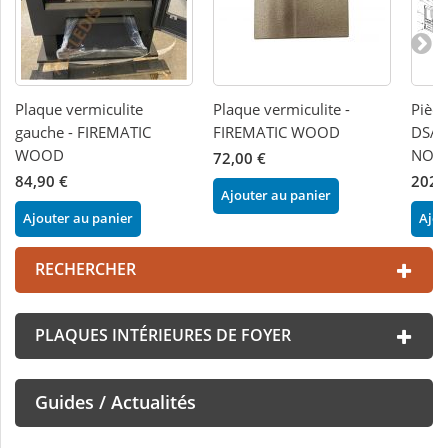
Plaque vermiculite
Plaque vermiculite -
Pièc
gauche - FIREMATIC
FIREMATIC WOOD
DSA.
WOOD
NOR
72,00 €
84,90 €
202,
Ajouter au panier
Ajouter au panier
Ajou
RECHERCHER
PLAQUES INTÉRIEURES DE FOYER
Guides / Actualités