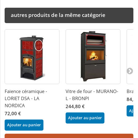
autres produits de la même catégorie
Faïence céramique -
Vitre de four - MURANO-
Bras
LORIET DSA - LA
L - BRONPI
84,0
NORDICA
244,80 €
Ajou
72,00 €
Ajouter au panier
Ajouter au panier