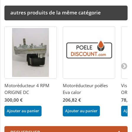
autres produits de la même catégorie
Motoréducteur 4 RPM
Motoréducteur poêles
Vis s
ORIGINE DC
Eva calor
ORGI
300,00 €
206,82 €
78,0
Ajouter au panier
Ajouter au panier
Ajou