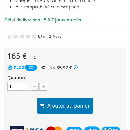
Marque : EVA CALOR et PUNTO FUOCO
voir compatibilité en description
Délai de livraison : 5 à 7 jours ouvrés
0
/
5
-
0
Avis
165 €
TTC
3 x 55,97 €
3X
4X
Quantité
Ajouter au panier