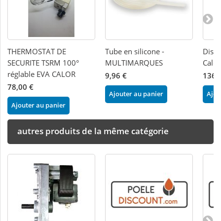
THERMOSTAT DE
Tube en silicone -
Displ
SECURITE TSRM 100°
MULTIMARQUES
Calor
réglable EVA CALOR
9,96 €
136,
78,00 €
Ajouter au panier
Ajou
Ajouter au panier
autres produits de la même catégorie