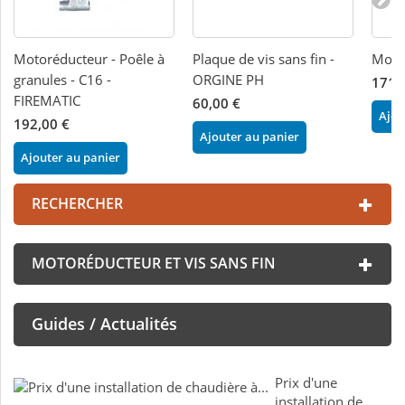
Motoréducteur - Poêle à
Plaque de vis sans fin -
Moto
granules - C16 -
ORGINE PH
171,
FIREMATIC
60,00 €
Ajou
192,00 €
Ajouter au panier
Ajouter au panier
RECHERCHER
MOTORÉDUCTEUR ET VIS SANS FIN
Guides / Actualités
Prix d'une
installation de