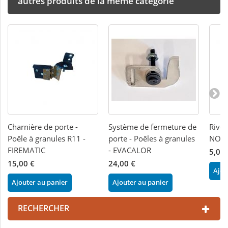
autres produits de la même catégorie
Charnière de porte -
Système de fermeture de
Rivet
Poêle à granules R11 -
porte - Poêles à granules
NOR
FIREMATIC
- EVACALOR
5,00 
15,00 €
24,00 €
Ajou
Ajouter au panier
Ajouter au panier
RECHERCHER