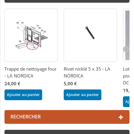
Trappe de nettoyage four
Rivet nicklé 5 x 35 - LA
Lot d
- LA NORDICA
NORDICA
pour 
DC
24,00 €
5,00 €
19,0
Ajouter au panier
Ajouter au panier
Ajou
RECHERCHER