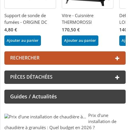
Support de sonde de
Vitre - Cuisnière
Défle
fumées - ORIGINE DC
THERMOROSSI
LOND
4,80 €
170,50 €
140,
Ajouter au panier
Ajouter au panier
Ajou
RECHERCHER
PIÈCES DÉTACHÉES
Guides / Actualités
Prix d'une
installation de
chaudière à granulés : Quel budget en 2026 ?