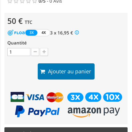
0
/
5
-
0
Avis
50 €
TTC
3 x 16,95 €
3X
4X
Quantité
Ajouter au panier