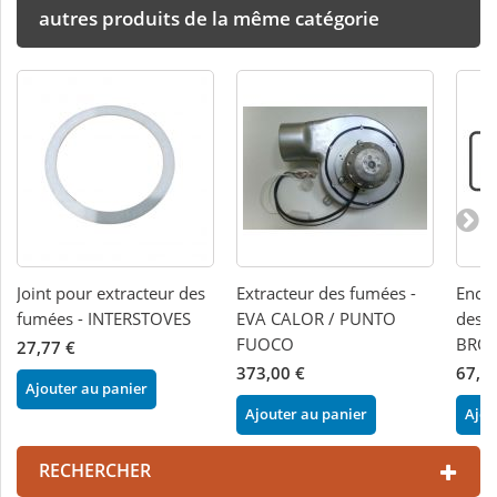
autres produits de la même catégorie
Joint pour extracteur des
Extracteur des fumées -
Encod
fumées - INTERSTOVES
EVA CALOR / PUNTO
des 
FUOCO
BRO
27,77 €
373,00 €
67,0
Ajouter au panier
Ajouter au panier
Ajou
RECHERCHER