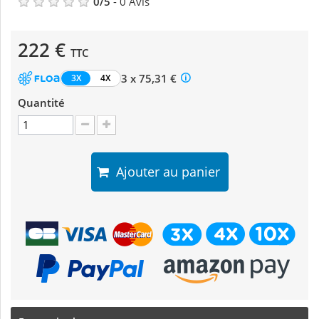
0
/
5
-
0
Avis
222 €
TTC
3 x 75,31 €
3X
4X
Quantité
Ajouter au panier