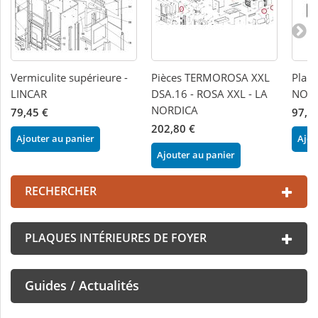
Vermiculite supérieure -
Pièces TERMOROSA XXL
Plaqu
LINCAR
DSA.16 - ROSA XXL - LA
NOR
NORDICA
79,45 €
97,0
202,80 €
Ajouter au panier
Ajou
Ajouter au panier
RECHERCHER
PLAQUES INTÉRIEURES DE FOYER
Guides / Actualités