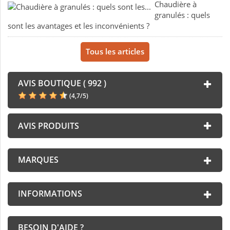
Chaudière à
granulés : quels
sont les avantages et les inconvénients ?
Tous les articles
AVIS BOUTIQUE ( 992 )
(
4,7
/
5
)
AVIS PRODUITS
MARQUES
INFORMATIONS
BESOIN D'AIDE ?