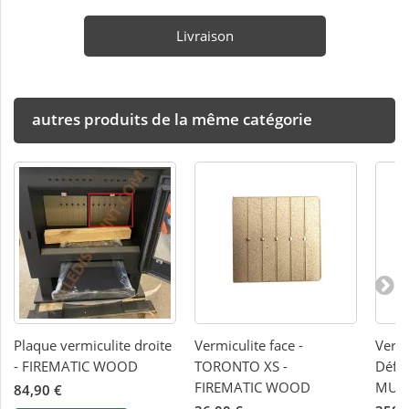
Livraison
autres produits de la même catégorie
Plaque vermiculite droite
Vermiculite face -
Vermi
- FIREMATIC WOOD
TORONTO XS -
Défl
FIREMATIC WOOD
MURA
84,90 €