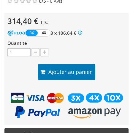
0
/
5
-
0
Avis
314,40 €
TTC
3 x 106,64 €
3X
4X
Quantité
Ajouter au panier