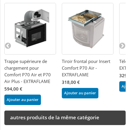
Trappe supérieure de
Tiroir frontal pour Insert
Télé
chargement pour
Comfort P70 Air -
EXTR
Comfort P70 Air et P70
EXTRAFLAME
329,
Air Plus - EXTRAFLAME
318,00 €
Ajou
594,00 €
Ajouter au panier
Ajouter au panier
autres produits de la même catégorie