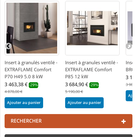
Insert à granulés ventilé -
Insert à granules ventilé -
Inser
EXTRAFLAME Comfort
EXTRAFLAME Comfort
BRON
P70 H49 5.0 8 kW
P85 12 kW
3 10
3 463,38 €
3 684,90 €
3 981,
-29%
-29%
4 878,00 €
5 190,00 €
Ajou
Ajouter au panier
Ajouter au panier
RECHERCHER