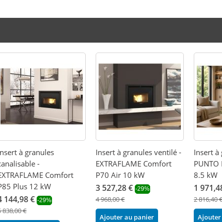
Insert à granules
Insert à granules ventilé -
Insert à
canalisable -
EXTRAFLAME Comfort
PUNTO
EXTRAFLAME Comfort
P70 Air 10 kW
8.5 kW
P85 Plus 12 kW
3 527,28 €
1 971,4
-29%
4 144,98 €
4 968,00 €
2 816,40 
-29%
5 838,00 €
Ajouter au panier
Ajouter