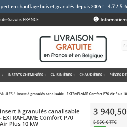
4.7 / 5
pert en chauffage bois et granulés depuis 2005 !
aute-Savoie, FRANCE
Information
S
INSERTS CHEMINÉES
CUISINIÈRES
CHAUDIÈRES
PIÈCES D
RANULES
/
Insert à granulés canalisable - EXTRAFLAME Comfort P70 Air Plus 1
3 940,50
Insert à granulés canalisable
- EXTRAFLAME Comfort P70
5 550 € TTC
Air Plus 10 kW