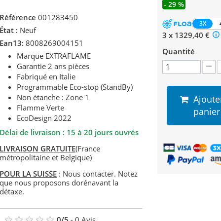
- 29 %
Référence
001283450
3X
État :
Neuf
3 x 1329,40 €
Ean13:
8008269004151
Quantité
Marque EXTRAFLAME
Garantie 2 ans pièces
Fabriqué en Italie
Programmable Eco-stop (StandBy)
Non étanche : Zone 1
Ajoute
Flamme Verte
panier
EcoDesign 2022
Délai de livraison :
15 à 20 jours ouvrés
LIVRAISON GRATUITE
(France
métropolitaine et Belgique)
POUR LA SUISSE
: Nous contacter. Notez
que nous proposons dorénavant la
détaxe.
0
/
5
-
0
Avis