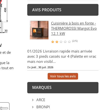
AVIS PRODUITS
Cuisinière à bois en fonte -
THERMOROSSI Margot Evo
12.1 kW
(2/5)
W
01/2026 Livraison rapide mais arrivée
e et de
avec 3 pieds cassés sur 4 (Palette en vrac
mais non visibl...
que la
De
Joël
,
30 juil. 2026
 tout en
Voir tous les avis
MARQUES
ARCE
BRONPI