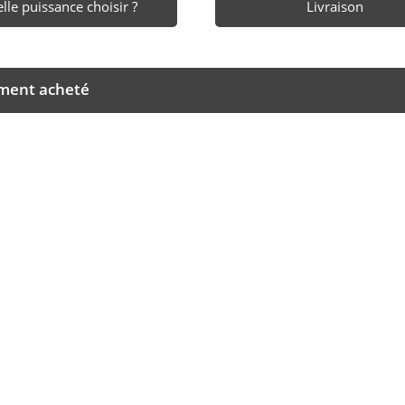
lle puissance choisir ?
Livraison
ement acheté