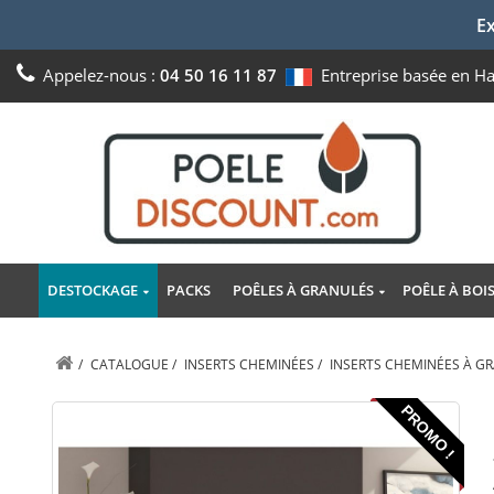
Ex
Appelez-nous :
04 50 16 11 87
Entreprise basée en H
DESTOCKAGE
PACKS
POÊLES À GRANULÉS
POÊLE À BOI
/
CATALOGUE
/
INSERTS CHEMINÉES
/
INSERTS CHEMINÉES À G
PROMO !