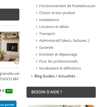
Fonctionnement de Poelediscount
Choisir le bon produit
Installations
Livraison et délais
Transport
Administratif (devis, factures..)
Garantie
Entretien et dépannage
Pour les professionnels
Vocabulaire et définitions
 granules ventilé -
Insert mixte bois granules
Insert à granules
Blog Guides / Actualités
 FUOCO MATTEO
- BRONPI Insert-Hybrid 9
EXTRAFLAME C
kW
P85 12 kW
8 €
3 717,00 €
3 684,90 €
-30%
-25%
-29
BESOIN D'AIDE ?
€
4 956,00 €
5 190,00 €
 au panier
Ajouter au panier
Ajouter au pani