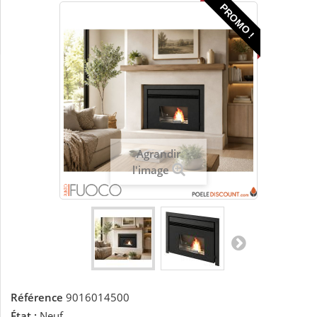
PROMO !
Agrandir
l'image
Référence
9016014500
État :
Neuf