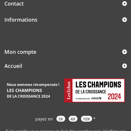
Contact
Informations
Mon compte
Accueil
payez en
3X
4X
10X
*
* Un crédit vous engage et doit être remboursé. Vérifiez vos