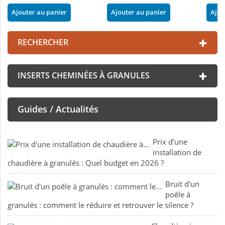
Ajouter au panier
Ajouter au panier
Ajou
RECHERCHER
INSERTS CHEMINÉES À GRANULES
Guides / Actualités
Prix d'une
installation de
chaudière à granulés : Quel budget en 2026 ?
Bruit d'un
poêle à
granulés : comment le réduire et retrouver le silence ?