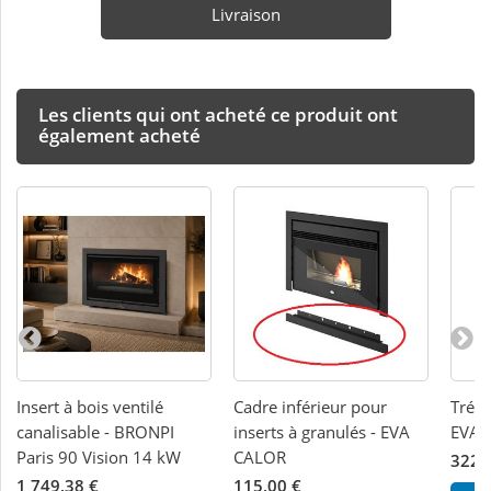
Livraison
Les clients qui ont acheté ce produit ont
également acheté
Insert à bois ventilé
Cadre inférieur pour
Trépi
canalisable - BRONPI
inserts à granulés - EVA
EVA 
Paris 90 Vision 14 kW
CALOR
322,
1 749,38 €
115,00 €