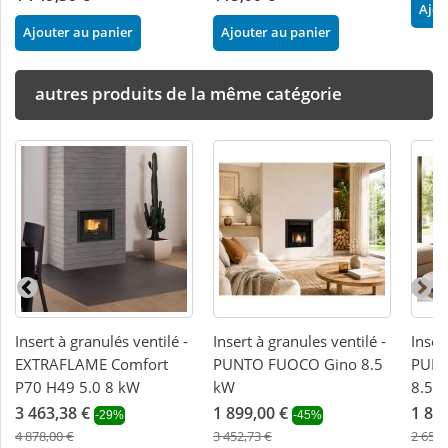
Ajou
Ajouter au panier
Ajouter au panier
autres produits de la même catégorie
Insert à granulés ventilé -
Insert à granules ventilé -
Inser
EXTRAFLAME Comfort
PUNTO FUOCO Gino 8.5
PUNT
P70 H49 5.0 8 kW
kW
8.5 
3 463,38 €
1 899,00 €
1 85
-29%
-45%
4 878,00 €
3 452,73 €
2 655,