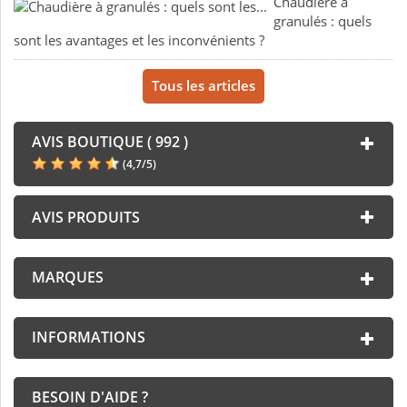
Chaudière à
granulés : quels
sont les avantages et les inconvénients ?
Tous les articles
AVIS BOUTIQUE ( 992 )
(
4,7
/
5
)
AVIS PRODUITS
MARQUES
INFORMATIONS
BESOIN D'AIDE ?