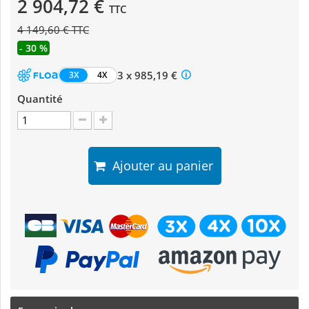
2 904,72 €
TTC
4 149,60 € TTC
- 30 %
3 x 985,19 €
3X
4X
Quantité
Ajouter au panier