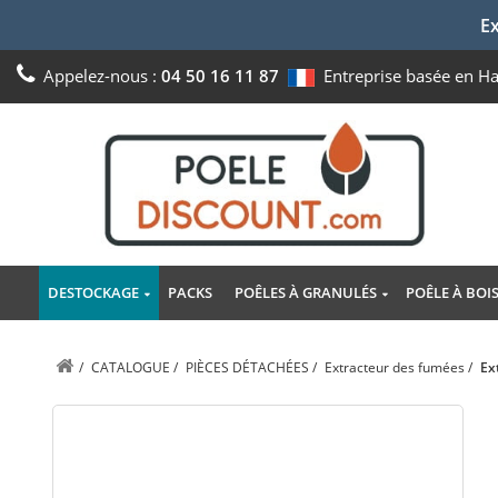
Ex
Appelez-nous :
04 50 16 11 87
Entreprise basée en H
DESTOCKAGE
PACKS
POÊLES À GRANULÉS
POÊLE À BOI
/
CATALOGUE
/
PIÈCES DÉTACHÉES
/
Extracteur des fumées
/
Ex