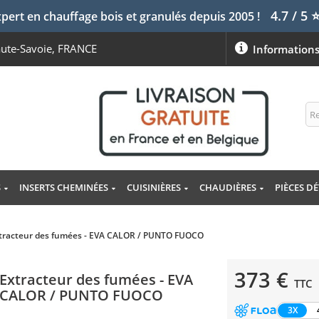
4.7 / 5
pert en chauffage bois et granulés depuis 2005 !
aute-Savoie, FRANCE
Information
S
INSERTS CHEMINÉES
CUISINIÈRES
CHAUDIÈRES
PIÈCES D
tracteur des fumées - EVA CALOR / PUNTO FUOCO
373 €
Extracteur des fumées - EVA
TTC
CALOR / PUNTO FUOCO
3X