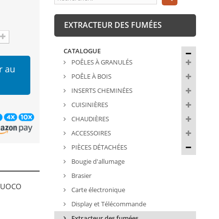
EXTRACTEUR DES FUMÉES
CATALOGUE
POÊLES À GRANULÉS
r au
POÊLE À BOIS
INSERTS CHEMINÉES
CUISINIÈRES
CHAUDIÈRES
ACCESSOIRES
PIÈCES DÉTACHÉES
Bougie d'allumage
Brasier
 FUOCO
Carte électronique
Display et Télécommande
Extracteur des fumées