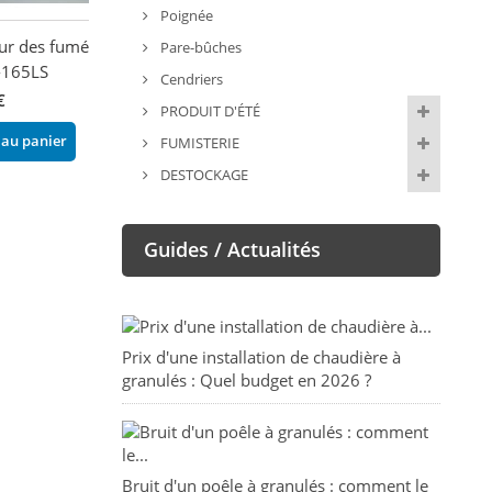
Poignée
ur des fumées -
Extracteur des fumées -
Joint d'extracte
Pare-bûches
-165LS
BRONPI
fumées - EVA 
Cendriers
€
260,00 €
61,20 €
PRODUIT D'ÉTÉ
 au panier
Ajouter au panier
Ajouter au pani
FUMISTERIE
DESTOCKAGE
Guides / Actualités
Prix d'une installation de chaudière à
granulés : Quel budget en 2026 ?
Bruit d'un poêle à granulés : comment le