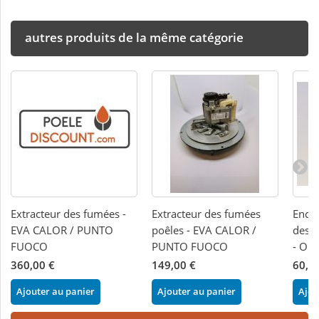
autres produits de la même catégorie
Extracteur des fumées -
Extracteur des fumées
Encod
EVA CALOR / PUNTO
poêles - EVA CALOR /
des 
FUOCO
PUNTO FUOCO
- OR
360,00 €
149,00 €
60,0
Ajouter au panier
Ajouter au panier
Ajou