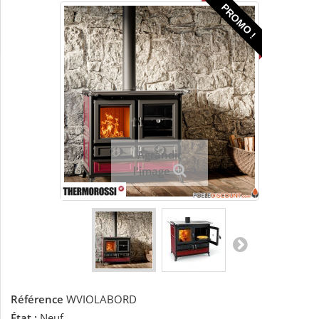
PROMO !
Agrandir
l'image
Référence
WVIOLABORD
État :
Neuf