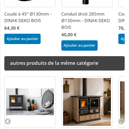
Coude à 45° Ø130mm -
Conduit droit 285mm
Coud
DINAK DEKO BOIS
Ø130mm - DINAK DEKO
DINA
BOIS
64,30 €
76,4
40,00 €
Ajouter au panier
Ajou
Ajouter au panier
autres produits de la même catégorie