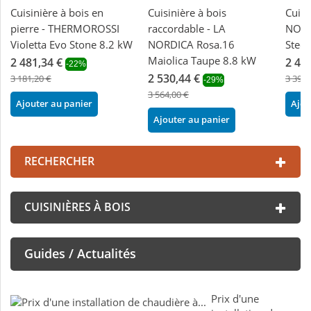
Cuisinière à bois en
Cuisinière à bois
Cuisi
pierre - THERMOROSSI
raccordable - LA
NORD
Violetta Evo Stone 8.2 kW
NORDICA Rosa.16
Steel
Maiolica Taupe 8.8 kW
2 481,34 €
2 40
-22%
2 530,44 €
3 181,20 €
3 390,
-29%
3 564,00 €
Ajouter au panier
Ajou
Ajouter au panier
RECHERCHER
CUISINIÈRES À BOIS
Guides / Actualités
Prix d'une