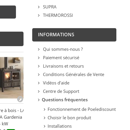
SUPRA
THERMOROSSI
INFORMATIONS
Qui sommes-nous ?
Paiement sécurisé
Livraisons et retours
Conditions Générales de Vente
Vidéos d'aide
Centre de Support
Questions fréquentes
Fonctionnement de Poelediscount
re à bois - LA
Cuisinière à bois - LA
Cuisinière à boi
 Gardenia .16
NORDICA Gardenia.16
raccordable - L
Choisir le bon produit
5 kW
Pierre 9.5 kW
NORDICA Roset
Installations