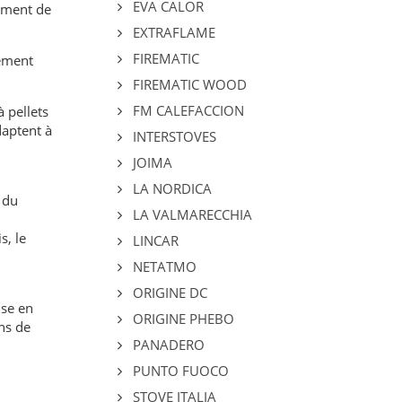
EVA CALOR
sement de
EXTRAFLAME
FIREMATIC
tement
FIREMATIC WOOD
FM CALEFACCION
 pellets
daptent à
INTERSTOVES
JOIMA
LA NORDICA
 du
LA VALMARECCHIA
s, le
LINCAR
NETATMO
ORIGINE DC
ise en
ORIGINE PHEBO
ns de
PANADERO
PUNTO FUOCO
STOVE ITALIA