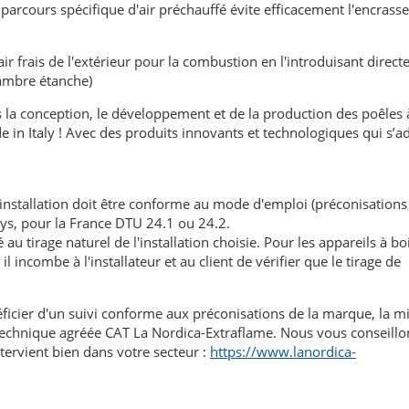
parcours spécifique d'air préchauffé évite efficacement l'encras
air frais de l'extérieur pour la combustion en l'introduisant direc
hambre étanche)
s la conception, le développement et de la production des poêles à
de in Italy ! Avec des produits innovants et technologiques qui s’a
'installation doit être conforme au mode d'emploi (préconisations
ays, pour la France DTU 24.1 ou 24.2.
au tirage naturel de l'installation choisie. Pour les appareils à boi
l incombe à l'installateur et au client de vérifier que le tirage de
éficier d'un suivi conforme aux préconisations de la marque, la m
n technique agréée CAT La Nordica-Extraflame. Nous vous conseillo
tervient bien dans votre secteur :
https://www.lanordica-