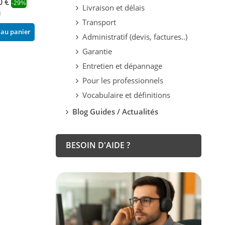
Maiolica 7.9 k
0 €
2 607,12 €
-29%
-29%
Livraison et délais
2 355,78 €
€
3 672,00 €
-29
Transport
3 318,00 €
 au panier
Ajouter au panier
Administratif (devis, factures..)
Ajouter au pani
Garantie
Entretien et dépannage
Pour les professionnels
Vocabulaire et définitions
Blog Guides / Actualités
BESOIN D'AIDE ?