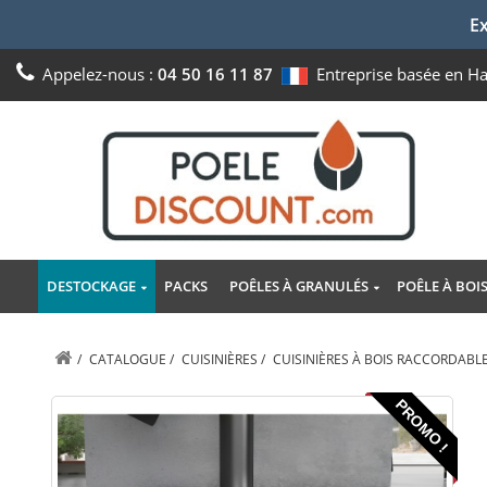
Ex
Appelez-nous :
04 50 16 11 87
Entreprise basée en H
DESTOCKAGE
PACKS
POÊLES À GRANULÉS
POÊLE À BOI
/
CATALOGUE
/
CUISINIÈRES
/
CUISINIÈRES À BOIS RACCORDABL
PROMO !