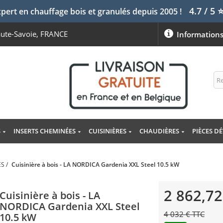
4.7 / 5
pert en chauffage bois et granulés depuis 2005 !
aute-Savoie, FRANCE
Information
S
INSERTS CHEMINÉES
CUISINIÈRES
CHAUDIÈRES
PIÈCES D
ES
/
Cuisinière à bois - LA NORDICA Gardenia XXL Steel 10.5 kW
2 862,72
Cuisinière à bois - LA
NORDICA Gardenia XXL Steel
4 032 € TTC
10.5 kW