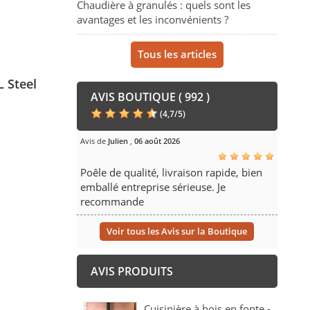
Chaudière à granulés : quels sont les
avantages et les inconvénients ?
Tous les articles
L Steel
AVIS BOUTIQUE ( 992 )
(
4,7
/
5
)
Avis de
Julien
,
06 août 2026
Poêle de qualité, livraison rapide, bien
emballé entreprise sérieuse. Je
recommande
Voir tous les Avis sur la Boutique
AVIS PRODUITS
Cuisinière à bois en fonte -