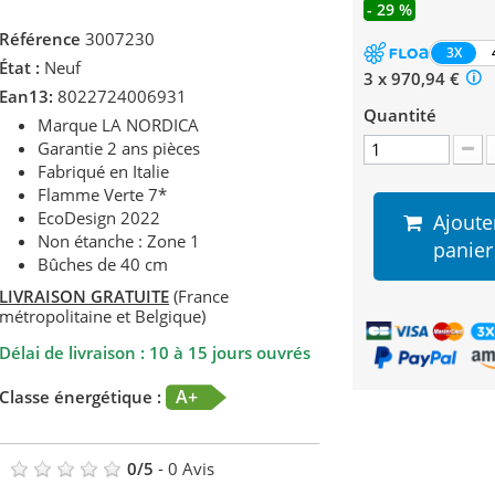
- 29 %
Référence
3007230
3X
État :
Neuf
3 x 970,94 €
Ean13:
8022724006931
Quantité
Marque LA NORDICA
Garantie 2 ans pièces
Fabriqué en Italie
Flamme Verte 7*
EcoDesign 2022
Ajoute
Non étanche : Zone 1
panier
Bûches de 40 cm
LIVRAISON GRATUITE
(France
métropolitaine et Belgique)
Délai de livraison : 10 à 15 jours ouvrés
A+
Classe énergétique :
0
/
5
-
0
Avis