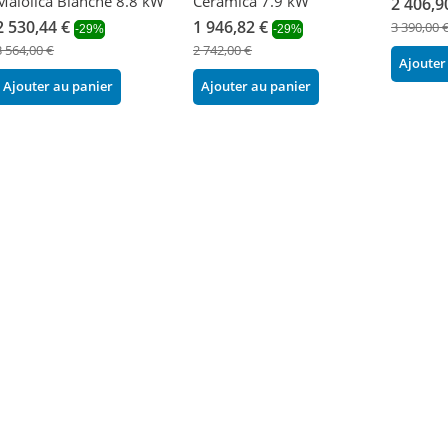
Maiolica Blanche 8.8 kW
Ceramica 7.9 kW
2 406,9
2 530,44 €
1 946,82 €
3 390,00 
-29%
-29%
3 564,00 €
2 742,00 €
Ajouter
Ajouter au panier
Ajouter au panier