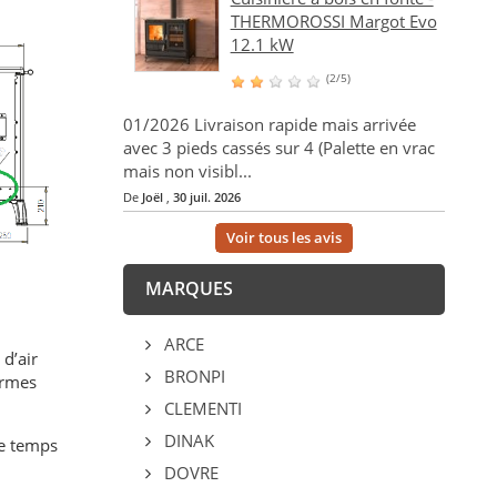
THERMOROSSI Margot Evo
12.1 kW
(2/5)
01/2026 Livraison rapide mais arrivée
avec 3 pieds cassés sur 4 (Palette en vrac
mais non visibl...
De
Joël
,
30 juil. 2026
Voir tous les avis
MARQUES
ARCE
d’air
BRONPI
ormes
CLEMENTI
DINAK
le temps
DOVRE