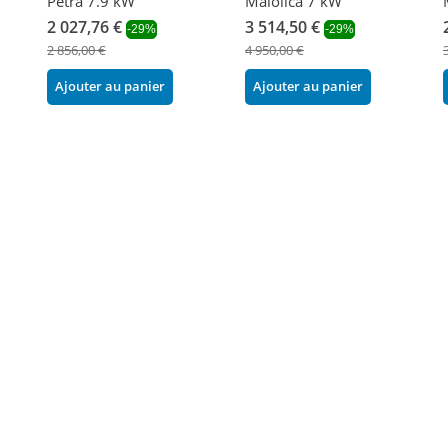
Petra 7.9 kW
Maiolica 7 kW
2 027,76 €
3 514,50 €
-29%
-29%
2 856,00 €
4 950,00 €
Ajouter au panier
Ajouter au panier