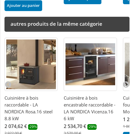
Ajouter au panier
autres produits de la même catégorie
Cuisinière à bois
Cuisinière à bois
Cuisi
raccordable - LA
encastrable raccordable -
four 
NORDICA Rosa.16 steel
LA NORDICA Vicenza.16
Mont
8.8 kW
6 kW
1 28
2 074,62 €
2 534,70 €
1 869,
-29%
-29%
2 922,00 €
3 570,00 €