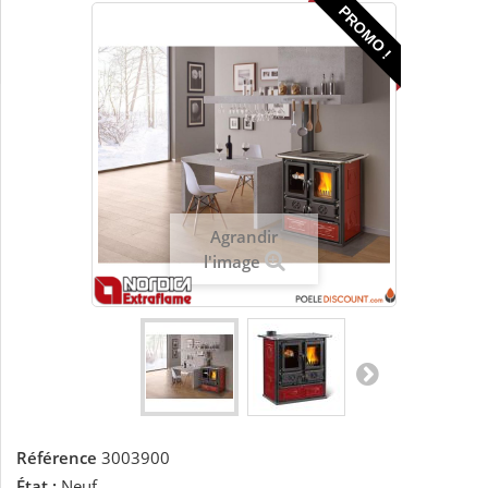
PROMO !
Agrandir
l'image
Référence
3003900
État :
Neuf