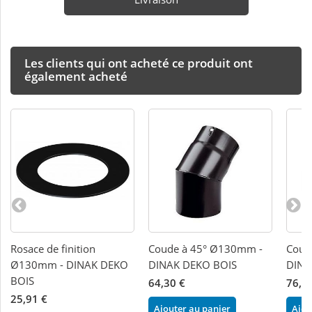
Les clients qui ont acheté ce produit ont
également acheté
Rosace de finition
Coude à 45° Ø130mm -
Coud
Ø130mm - DINAK DEKO
DINAK DEKO BOIS
DINA
BOIS
64,30 €
76,4
25,91 €
Ajouter au panier
Ajou