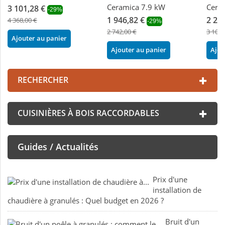
Ceramica 7.9 kW
Cera
3 101,28 €
-29%
1 946,82 €
2 20
4 368,00 €
-29%
2 742,00 €
3 108,
Ajouter au panier
Ajouter au panier
Ajou
RECHERCHER
CUISINIÈRES À BOIS RACCORDABLES
Guides / Actualités
Prix d'une
installation de
chaudière à granulés : Quel budget en 2026 ?
Bruit d'un