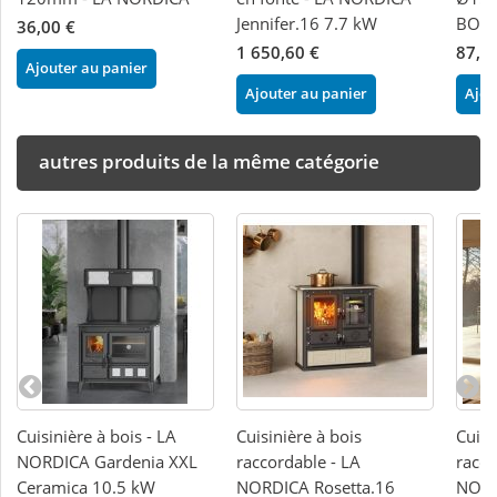
Jennifer.16 7.7 kW
BOIS
36,00 €
1 650,60 €
87,1
Ajouter au panier
Ajouter au panier
Ajou
autres produits de la même catégorie
Cuisinière à bois - LA
Cuisinière à bois
Cuisi
NORDICA Gardenia XXL
raccordable - LA
racco
Ceramica 10.5 kW
NORDICA Rosetta.16
NORD