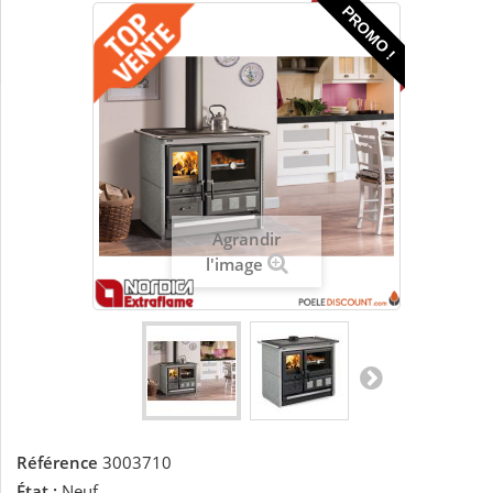
PROMO !
Agrandir
l'image
Référence
3003710
État :
Neuf