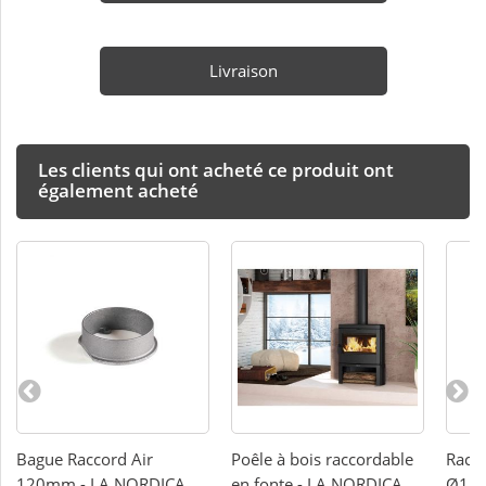
Livraison
Les clients qui ont acheté ce produit ont
également acheté
Bague Raccord Air
Poêle à bois raccordable
Racco
120mm - LA NORDICA
en fonte - LA NORDICA
Ø150