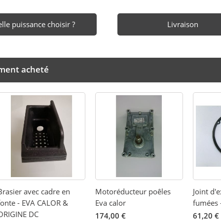
lle puissance choisir ?
Livraison
ement acheté
Brasier avec cadre en
Motoréducteur poêles
Joint d'
fonte - EVA CALOR &
Eva calor
fumées 
ORIGINE DC
174,00 €
61,20 €