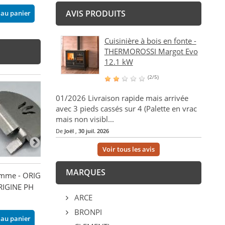
AVIS PRODUITS
 au panier
Cuisinière à bois en fonte -
THERMOROSSI Margot Evo
12.1 kW
(2/5)
01/2026 Livraison rapide mais arrivée
avec 3 pieds cassés sur 4 (Palette en vrac
mais non visibl...
De
Joël
,
30 juil. 2026
Voir tous les avis
MARQUES
amme - ORIGINE
Brasier - ORIGINE DC &
Brasier - ORIGI
RIGINE PH
ORIGINE PH
120,00 €
ARCE
85,00 €
Ajouter au pani
BRONPI
 au panier
Ajouter au panier