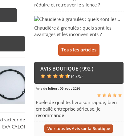
réduire et retrouver le silence ?
Chaudière à granulés : quels sont les
avantages et les inconvénients ?
Tous les articles
AVIS BOUTIQUE ( 992 )
(
4,7
/
5
)
Avis de
Julien
,
06 août 2026
Poêle de qualité, livraison rapide, bien
emballé entreprise sérieuse. Je
recommande
extracteur des
- EVA CALOR
Voir tous les Avis sur la Boutique