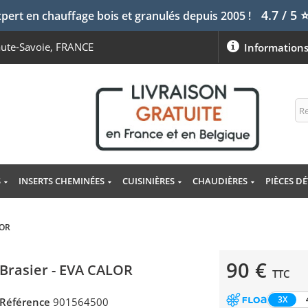
4.7 / 5
pert en chauffage bois et granulés depuis 2005 !
aute-Savoie, FRANCE
Information
S
INSERTS CHEMINÉES
CUISINIÈRES
CHAUDIÈRES
PIÈCES D
LOR
90 €
Brasier - EVA CALOR
TTC
3X
Référence
901564500