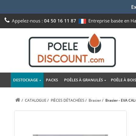
Ex
Appelez-nous :
04 50 16 11 87
Entreprise basée en H
DESTOCKAGE
PACKS
POÊLES À GRANULÉS
POÊLE À BOI
/
CATALOGUE
/
PIÈCES DÉTACHÉES
/
Brasier
/
Brasier - EVA CA