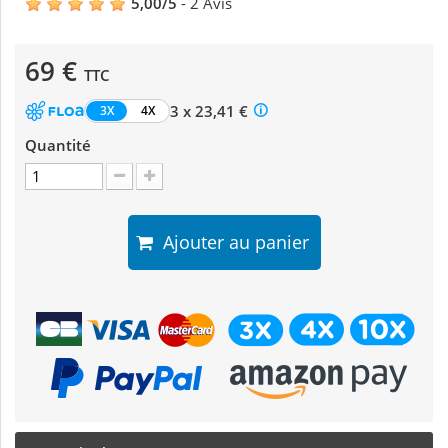
5,00
/
5
-
2
Avis
69 €
TTC
3 x 23,41 €
3X
4X
Quantité
Ajouter au panier