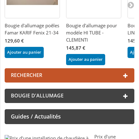
Bougie d'allumage poêles
Bougie d'allumage pour
Bougi
Famar KARIF Fenix 21-34
modèle HI TUBE -
LINC
CLEMENTI
129,60 €
145,
145,87 €
Ajouter au panier
Ajou
Ajouter au panier
RECHERCHER
BOUGIE D'ALLUMAGE
Guides / Actualités
Prix d'une