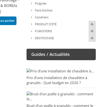
Poignée
 & BOREAL
Famar KARIF Fenix 21-34
hermétique - B
Pare-bûches
FIREMATIC
€
129,60 €
142,30 €
Cendriers
 au panier
Ajouter au panier
PRODUIT D'ÉTÉ
Ajouter au pani
FUMISTERIE
DESTOCKAGE
Guides / Actualités
Prix d'une installation de chaudière à
granulés : Quel budget en 2026 ?
Bruit d'un poêle à granulés : comment le