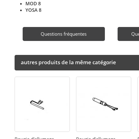
MOD 8
YOSA 8
Questions fréquentes
Que
autres produits de la même catégorie
Bougie d'allumage -
Bougie d'allumage