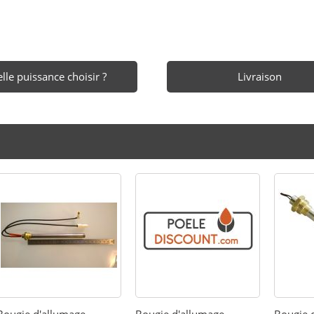
lle puissance choisir ?
Livraison
Bougie d'allumage -
Bougie d'allumage -
Bougie 