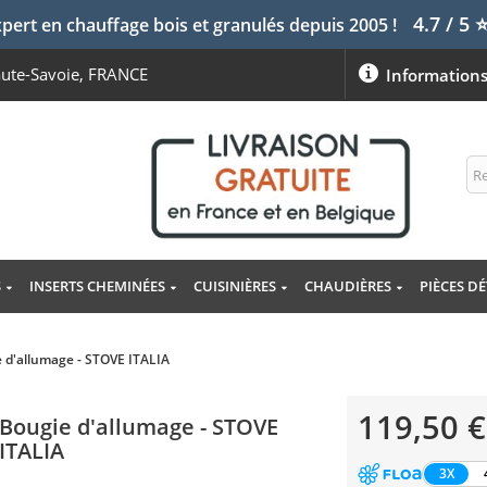
4.7 / 5
pert en chauffage bois et granulés depuis 2005 !
aute-Savoie, FRANCE
Information
S
INSERTS CHEMINÉES
CUISINIÈRES
CHAUDIÈRES
PIÈCES D
 d'allumage - STOVE ITALIA
119,50 €
Bougie d'allumage - STOVE
ITALIA
3X