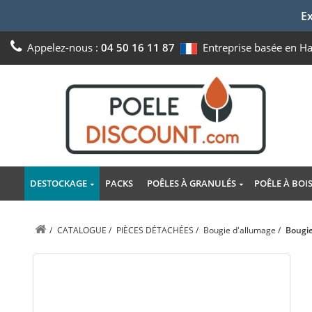
Ex
Appelez-nous :
04 50 16 11 87
Entreprise basée en H
DESTOCKAGE
PACKS
POÊLES À GRANULÉS
POÊLE À BOI
/
CATALOGUE
/
PIÈCES DÉTACHÉES
/
Bougie d'allumage
/
Bougie