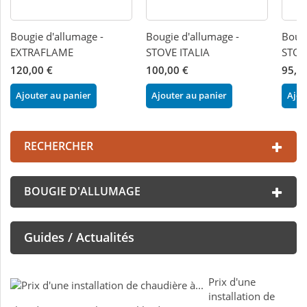
Bougie d'allumage -
Bougie d'allumage -
Bougi
EXTRAFLAME
STOVE ITALIA
STOV
120,00 €
100,00 €
95,0
Ajouter au panier
Ajouter au panier
Ajou
RECHERCHER
BOUGIE D'ALLUMAGE
Guides / Actualités
Prix d'une
installation de