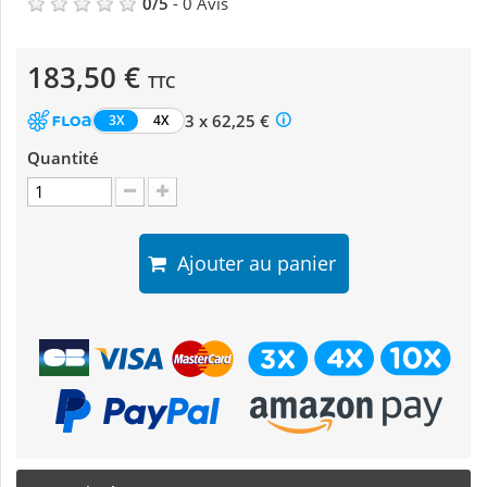
0
/
5
-
0
Avis
183,50 €
TTC
3 x 62,25 €
3X
4X
Quantité
Ajouter au panier