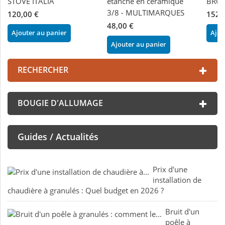
STOVE ITALIA
étanche en céramique
BRON
3/8 - MULTIMARQUES
120,00 €
152,
48,00 €
Ajouter au panier
Ajou
Ajouter au panier
RECHERCHER
BOUGIE D'ALLUMAGE
Guides / Actualités
Prix d'une
installation de
chaudière à granulés : Quel budget en 2026 ?
Bruit d'un
poêle à