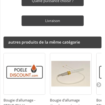
Quelle puissance choisir ?
Livraison
autres produits de la même catégorie
Bougie d'allumage -
Bougie d'allumage
Bougi