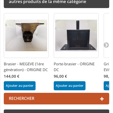
autres produits de la même catégorie
Brasier - MEGEVE (1ère
Porte-brasier - ORIGINE
Grill
génération) - ORIGINE DC
DC
EVA 
144,00 €
96,00 €
98,0
Ajouter au panier
Ajouter au panier
Ajou
RECHERCHER