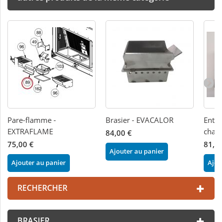
Pare-flamme -
Brasier - EVACALOR
Enton
EXTRAFLAME
chau
84,00 €
75,00 €
81,0
Ajouter au panier
Ajouter au panier
Ajou
RECHERCHER
BRASIER