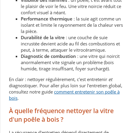
Visibilité des flammes
: un poêle, c'est avant tout
le plaisir de voir le feu. Une vitre noircie réduit ce
confort visuel à néant.
Performance thermique
: la suie agit comme un
isolant et limite le rayonnement de la chaleur vers
la pièce.
Durabilité de la vitre
: une couche de suie
incrustée devient acide au fil des combustions et
peut, à terme, attaquer le vitrocéramique.
Diagnostic de combustion
: une vitre qui noircit
anormalement vite signale un problème (bois
humide, tirage insuffisant, foyer surchargé).
En clair : nettoyer régulièrement, c'est entretenir
et
diagnostiquer. Pour aller plus loin sur l'entretien global,
consultez notre guide
comment entretenir son poêle à
bois
.
À quelle fréquence nettoyer la vitre
d'un poêle à bois ?
La récurrence d'entretien dépend directement de