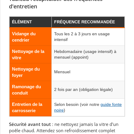
d'entretien
ÉLÉMENT
FRÉQUENCE RECOMMANDÉE
Vidange du
Tous les 2 à 3 jours en usage
intensif
cendrier
Nettoyage de la
Hebdomadaire (usage intensif) à
mensuel (appoint)
vitre
Nettoyage du
Mensuel
foyer
Ramonage du
2 fois par an (obligation légale)
conduit
Entretien de la
Selon besoin (voir notre
guide fonte
noire
)
carrosserie
Sécurité avant tout
: ne nettoyez jamais la vitre d'un
poêle chaud. Attendez son refroidissement complet