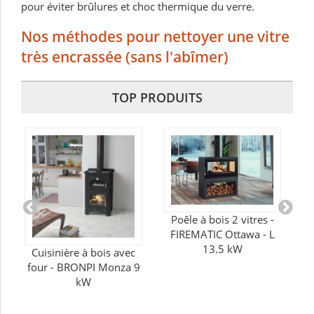
pour éviter brûlures et choc thermique du verre.
Nos méthodes pour nettoyer une vitre
très encrassée (sans l'abîmer)
TOP PRODUITS
Poêle à bois 2 vitres -
FIREMATIC Ottawa - L
13.5 kW
e
Cuisinière à bois avec
four - BRONPI Monza 9
Li
kW