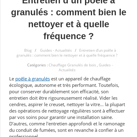
Entretien d’un poêle à
granulés : comment bien le
nettoyer et à quelle
fréquence ?
Blog
/
Guides - Actualités
/
Entretien d’un poêle à
granulés : comment bien le nettoyer et à quelle fréquence ?
Catégories :
Chauffage Granulés de bois
,
Guides -
Actualités
Le
poêle à granulés
est un appareil de chauffage
écologique, autonome et très performant. Toutefois,
pour conserver durablement son efficacité, son
entretien doit être rigoureusement réalisé. Vider les
cendres, aspirer le creuset, nettoyer la vitre… la plupart
des opérations de nettoyage régulières sont à effectuer
par vos soins pour garantir une installation saine.
D’autres, comme l'entretien approfondi et le ramonage
du conduit de fumées, sont en revanche à confier à un
professionnel.