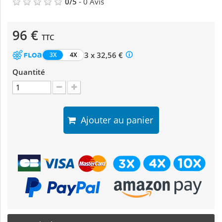
0
/
5
-
0
Avis
96 €
TTC
3 x 32,56 €
3X
4X
Quantité
Ajouter au panier