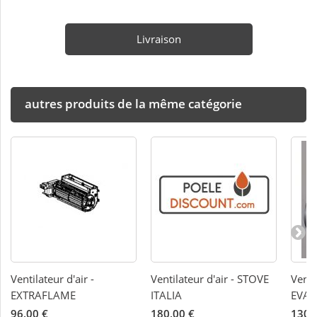
Livraison
autres produits de la même catégorie
Ventilateur d'air -
Ventilateur d'air - STOVE
Venti
EXTRAFLAME
ITALIA
EVA
96,00 €
180,00 €
130,