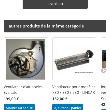
Livraison
autres produits de la même catégorie
Ventilateur d'air poêles
Ventilateur pour modèles
Inter
Eva calor
730 / 830 / 930 - LINCAR
venti
WOO
199,00 €
162,00 €
42,0
Ajouter au panier
Ajouter au panier