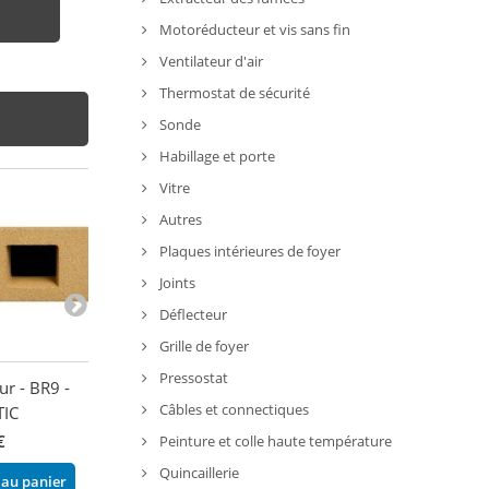
Motoréducteur et vis sans fin
Ventilateur d'air
Thermostat de sécurité
Sonde
Habillage et porte
Vitre
Autres
Plaques intérieures de foyer
Joints
Déflecteur
Grille de foyer
Pressostat
ur - BR9 -
Joint de vitre -
Vermiculite post
Câbles et connectiques
TIC
THERMOROSSI
LINCAR
€
33,00 €
82,30 €
Peinture et colle haute température
Quincaillerie
 au panier
Ajouter au panier
Ajouter au pani