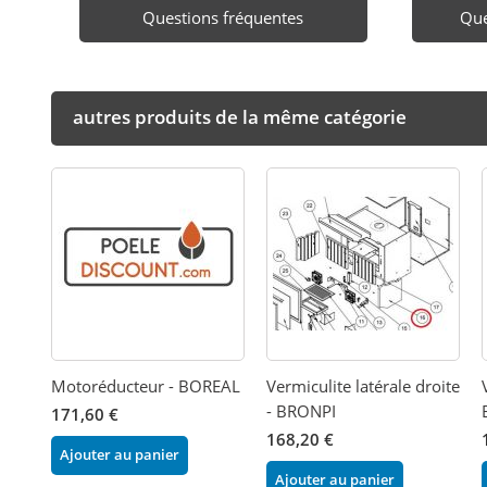
Questions fréquentes
Que
autres produits de la même catégorie
Motoréducteur - BOREAL
Vermiculite latérale droite
- BRONPI
171,60 €
168,20 €
Ajouter au panier
Ajouter au panier