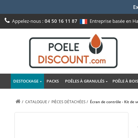
Ex
Appelez-nous :
04 50 16 11 87
Entreprise basée en H
DESTOCKAGE
PACKS
POÊLES À GRANULÉS
POÊLE À BOI
/
CATALOGUE
/
PIÈCES DÉTACHÉES
/
Écran de contrôle - Kit de 