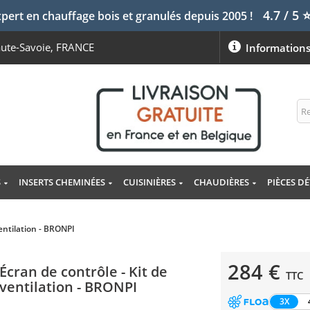
4.7 / 5
pert en chauffage bois et granulés depuis 2005 !
aute-Savoie, FRANCE
Information
S
INSERTS CHEMINÉES
CUISINIÈRES
CHAUDIÈRES
PIÈCES D
ventilation - BRONPI
284 €
Écran de contrôle - Kit de
TTC
ventilation - BRONPI
3X