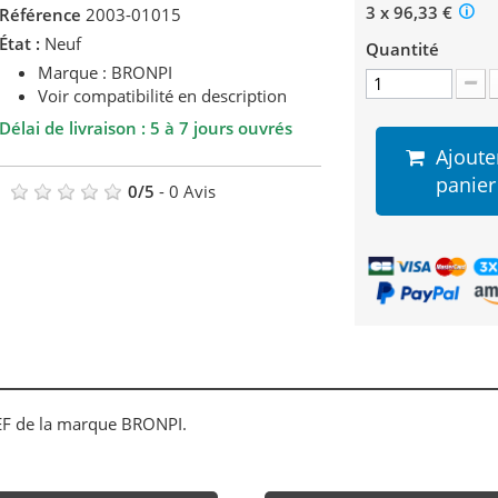
3 x 96,33 €
Référence
2003-01015
État :
Neuf
Quantité
Marque : BRONPI
Voir compatibilité en description
Délai de livraison : 5 à 7 jours ouvrés
Ajoute
panier
0
/
5
-
0
Avis
n EF de la marque BRONPI.