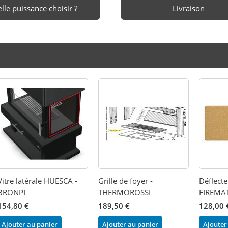
lle puissance choisir ?
Livraison
Vitre latérale HUESCA -
Grille de foyer -
Déflecte
BRONPI
THERMOROSSI
FIREMA
154,80 €
189,50 €
128,00 
Ajouter au panier
Ajouter au panier
Ajouter