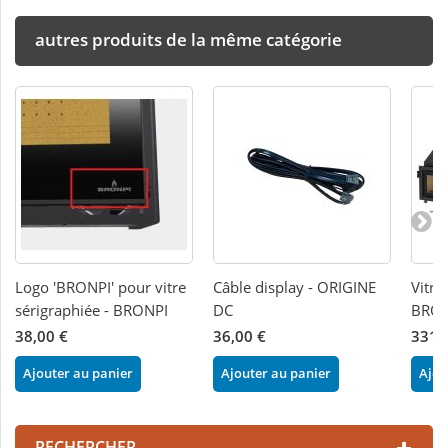
autres produits de la même catégorie
Logo 'BRONPI' pour vitre
Câble display - ORIGINE
Vitre
sérigraphiée - BRONPI
DC
BRON
38,00 €
36,00 €
331,
Ajouter au panier
Ajouter au panier
Ajou
RECHERCHER