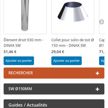
Élément droit 930 mm -
Collet pour solin de toit Ø
Capu
DINAK SW
150 mm - DINAK SW
Ø150
51,46 €
29,04 €
71,0
Ajouter au panier
Ajouter au panier
Ajou
RECHERCHER
SW Ø150MM
Guides / Actualités